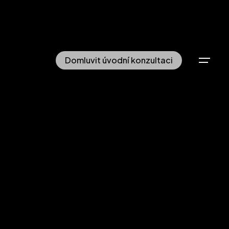
Domluvit úvodní konzultaci